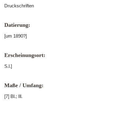
Druckschriften
Datierung:
[um 1890?]
Erscheinungsort:
S.l.]
Maße / Umfang:
[7] Bl.; Ill.