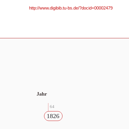
http://www.digibib.tu-bs.de/?docid=00002479
Jahr
64
1826