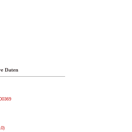
ve Daten
000369
.0)