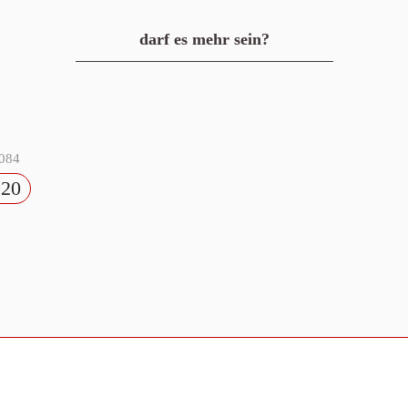
darf es mehr sein?
084
920