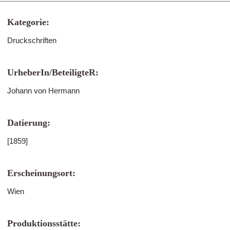
Kategorie:
Druckschriften
UrheberIn/BeteiligteR:
Johann von Hermann
Datierung:
[1859]
Erscheinungsort:
Wien
Produktionsstätte: