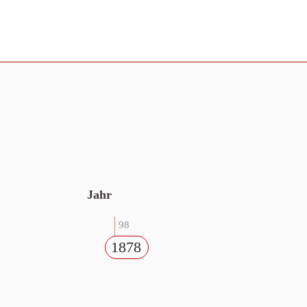
Jahr
98
1878