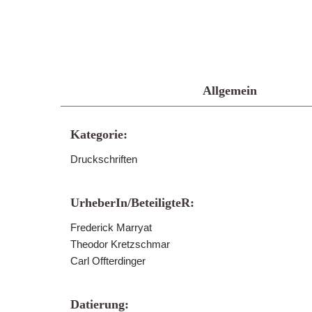
Allgemein
Kategorie:
Druckschriften
UrheberIn/BeteiligteR:
Frederick Marryat
Theodor Kretzschmar
Carl Offterdinger
Datierung: