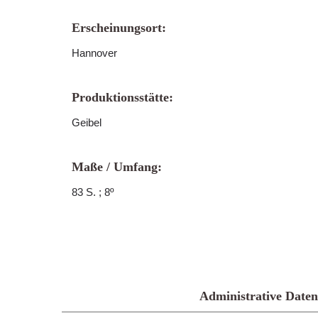
Erscheinungsort:
Hannover
Produktionsstätte:
Geibel
Maße / Umfang:
83 S. ; 8º
Administrative Daten