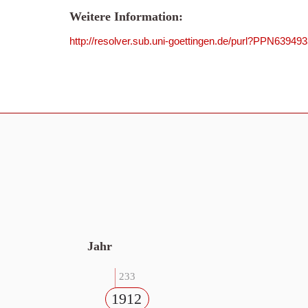
Weitere Information:
http://resolver.sub.uni-goettingen.de/purl?PPN63949
Jahr
233
1912