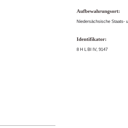
Aufbewahrungsort:
Niedersächsische Staats- u
Identifikator:
8 H L BI IV, 9147