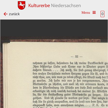
Toggle na
zurück
0