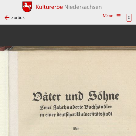
Toggle na
zurück
0