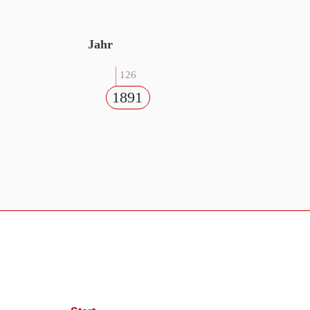
Jahr
126
1891