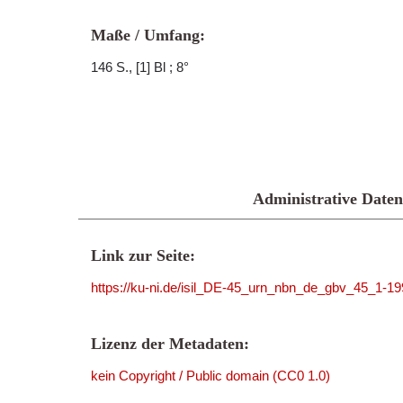
Maße / Umfang:
146 S., [1] Bl ; 8°
Administrative Daten
Link zur Seite:
https://ku-ni.de/isil_DE-45_urn_nbn_de_gbv_45_1-1
Lizenz der Metadaten:
kein Copyright / Public domain (CC0 1.0)