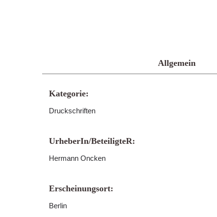
Allgemein
Kategorie:
Druckschriften
UrheberIn/BeteiligteR:
Hermann Oncken
Erscheinungsort:
Berlin