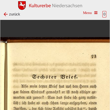
Toggle na
zurück
0