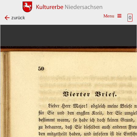
Toggle na
zurück
0