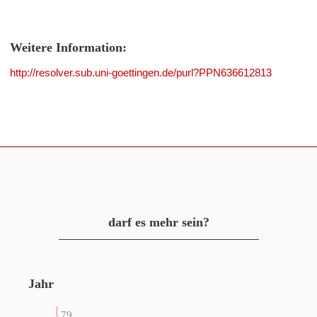
Weitere Information:
http://resolver.sub.uni-goettingen.de/purl?PPN636612813
darf es mehr sein?
Jahr
79