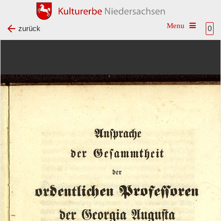
Toggle na
zurück
0