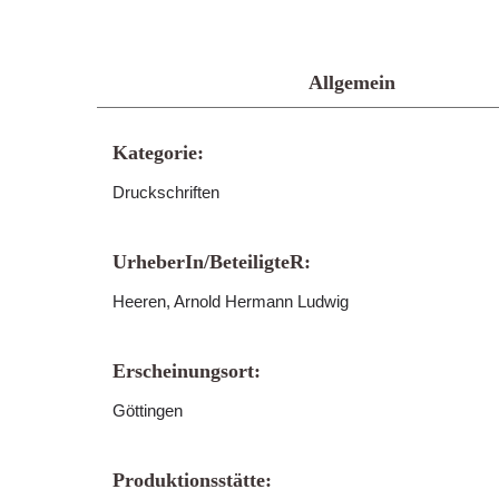
Allgemein
Kategorie:
Druckschriften
UrheberIn/BeteiligteR:
Heeren, Arnold Hermann Ludwig
Erscheinungsort:
Göttingen
Produktionsstätte: