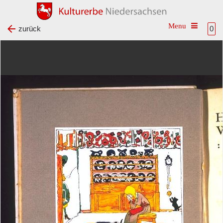
Toggle na
zurück
0