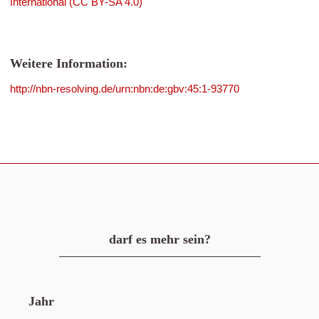
International (CC BY-SA 4.0)
Weitere Information:
http://nbn-resolving.de/urn:nbn:de:gbv:45:1-93770
darf es mehr sein?
Jahr