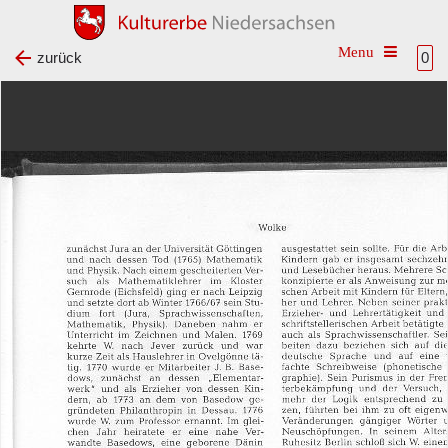
Toggle na
zurück
0