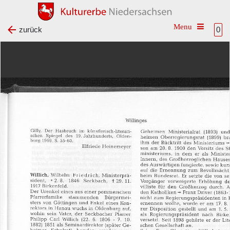
Toggle na
zurück
0