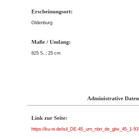
Erscheinungsort:
Oldenburg
Maße / Umfang:
825 S. ; 25 cm
Administrative Daten
Link zur Seite:
https://ku-ni.de/isil_DE-45_urn_nbn_de_gbv_45_1-9