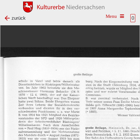
Toggle na
zurück
0