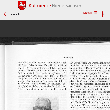
Toggle na
zurück
0