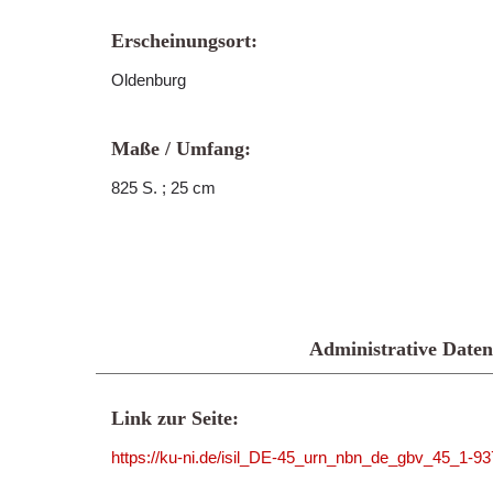
Erscheinungsort:
Oldenburg
Maße / Umfang:
825 S. ; 25 cm
Administrative Daten
Link zur Seite:
https://ku-ni.de/isil_DE-45_urn_nbn_de_gbv_45_1-9