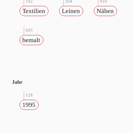
192
104
410
Textilien
Leinen
Nähen
695
bemalt
Jahr
128
1995