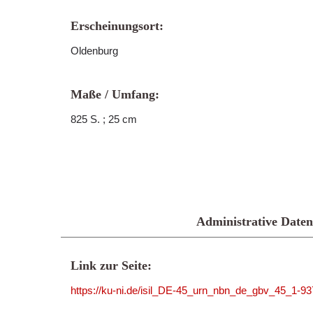
Erscheinungsort:
Oldenburg
Maße / Umfang:
825 S. ; 25 cm
Administrative Daten
Link zur Seite:
https://ku-ni.de/isil_DE-45_urn_nbn_de_gbv_45_1-9