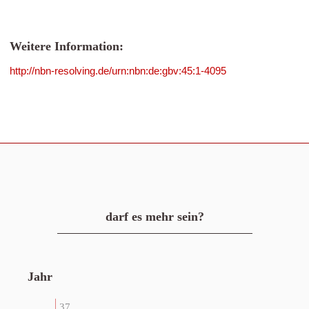
Weitere Information:
http://nbn-resolving.de/urn:nbn:de:gbv:45:1-4095
darf es mehr sein?
Jahr
37