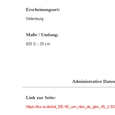
Erscheinungsort:
Oldenburg
Maße / Umfang:
825 S. ; 25 cm
Administrative Daten
Link zur Seite:
https://ku-ni.de/isil_DE-45_urn_nbn_de_gbv_45_1-9