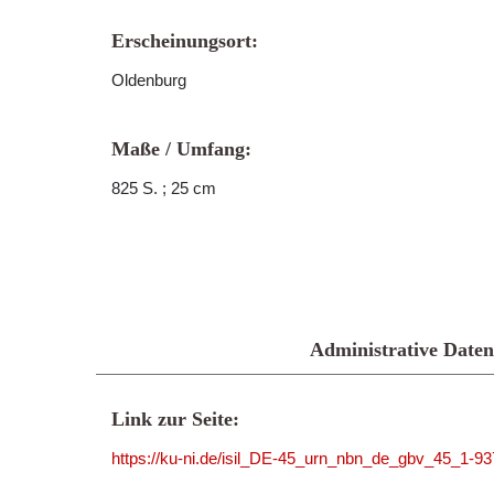
Erscheinungsort:
Oldenburg
Maße / Umfang:
825 S. ; 25 cm
Administrative Daten
Link zur Seite:
https://ku-ni.de/isil_DE-45_urn_nbn_de_gbv_45_1-9