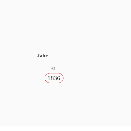
Jahr
93
1836