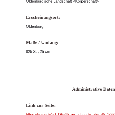
Oldenburgische Landschaft <Körperschaft>
Erscheinungsort:
Oldenburg
Maße / Umfang:
825 S. ; 25 cm
Administrative Daten
Link zur Seite:
https://ku-ni.de/isil_DE-45_urn_nbn_de_gbv_45_1-9