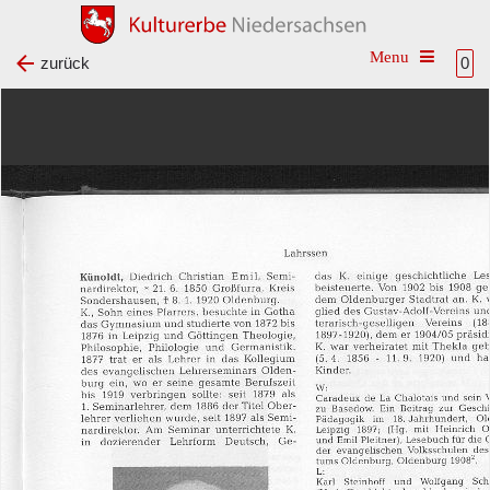
Toggle na
zurück
0