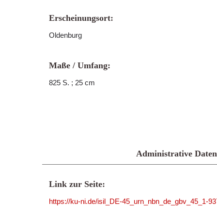
Erscheinungsort:
Oldenburg
Maße / Umfang:
825 S. ; 25 cm
Administrative Daten
Link zur Seite:
https://ku-ni.de/isil_DE-45_urn_nbn_de_gbv_45_1-9