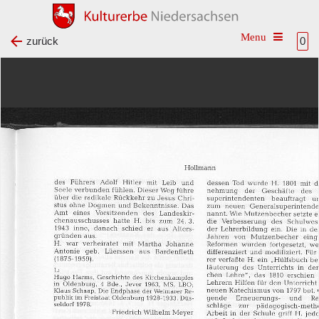
Toggle na
zurück
0