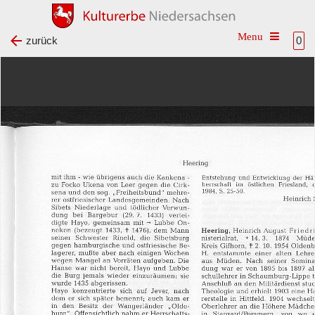
Toggle na
zurück
0