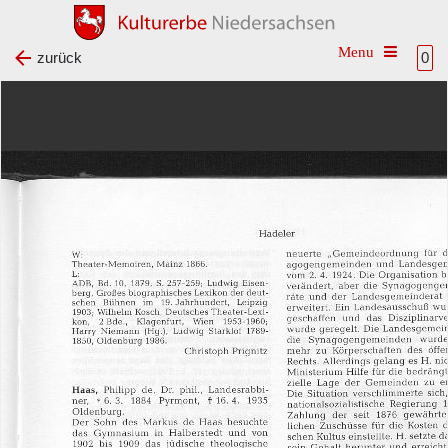
Toggle na
zurück
0