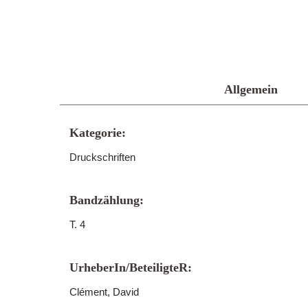
Allgemein
Kategorie:
Druckschriften
Bandzählung:
T. 4
UrheberIn/BeteiligteR:
Clément, David