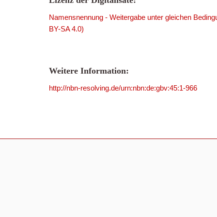
Lizenz der Digitalisate:
Namensnennung - Weitergabe unter gleichen Bedingu
BY-SA 4.0)
Weitere Information:
http://nbn-resolving.de/urn:nbn:de:gbv:45:1-966