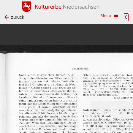
Toggle na
zurück
0