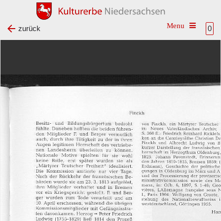
Toggle na
zurück
0