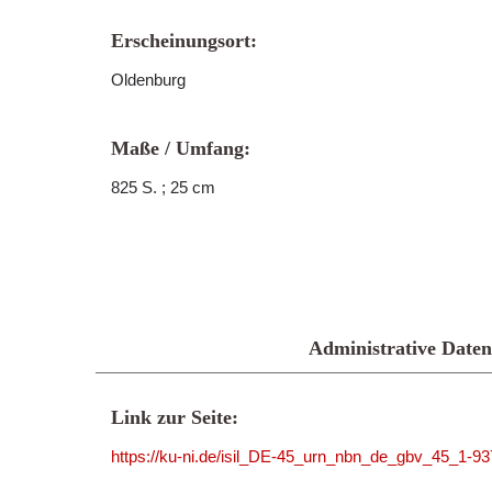
Erscheinungsort:
Oldenburg
Maße / Umfang:
825 S. ; 25 cm
Administrative Daten
Link zur Seite:
https://ku-ni.de/isil_DE-45_urn_nbn_de_gbv_45_1-9