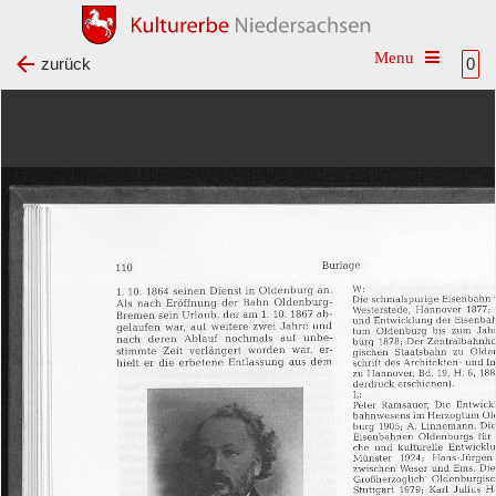
Toggle na
zurück
0