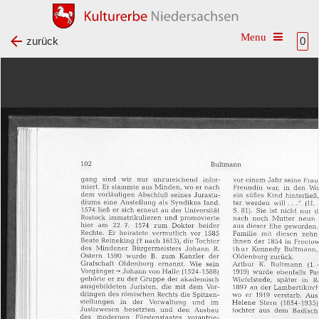
Toggle na
zurück
0