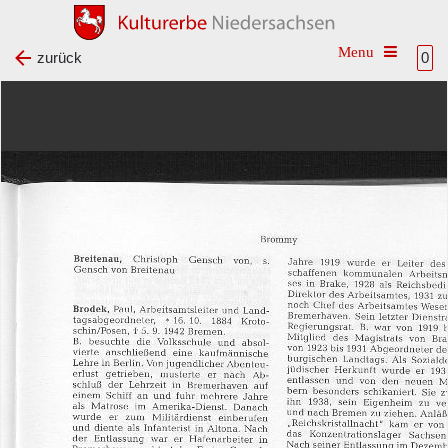
Toggle na
zurück
0