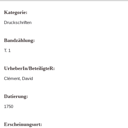
Kategorie:
Druckschriften
Bandzählung:
T. 1
UrheberIn/BeteiligteR:
Clément, David
Datierung:
1750
Erscheinungsort: