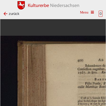
Toggle na
zurück
0