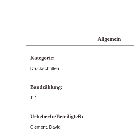
Allgemein
Kategorie:
Druckschriften
Bandzählung:
T. 1
UrheberIn/BeteiligteR:
Clément, David