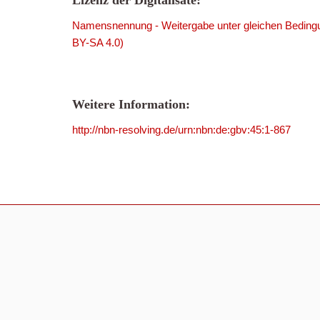
Lizenz der Digitalisate:
Namensnennung - Weitergabe unter gleichen Bedingu
BY-SA 4.0)
Weitere Information:
http://nbn-resolving.de/urn:nbn:de:gbv:45:1-867