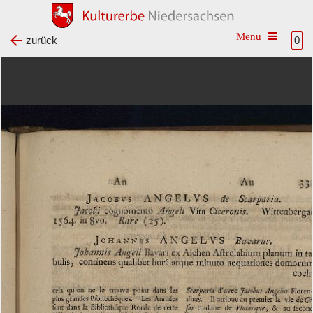
Toggle na
zurück
0