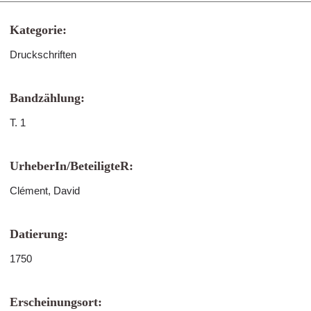
Kategorie:
Druckschriften
Bandzählung:
T. 1
UrheberIn/BeteiligteR:
Clément, David
Datierung:
1750
Erscheinungsort: