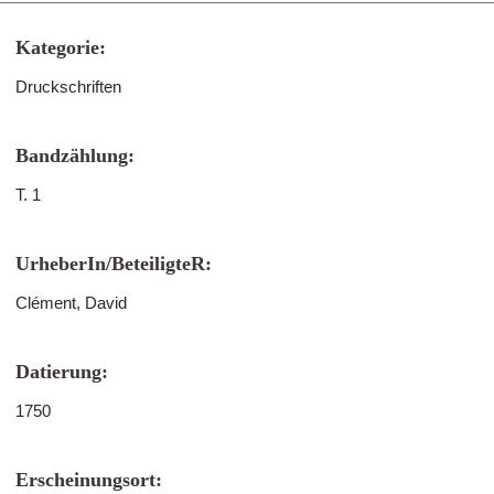
Kategorie:
Druckschriften
Bandzählung:
T. 1
UrheberIn/BeteiligteR:
Clément, David
Datierung:
1750
Erscheinungsort: