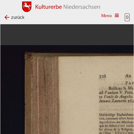
Toggle na
zurück
0