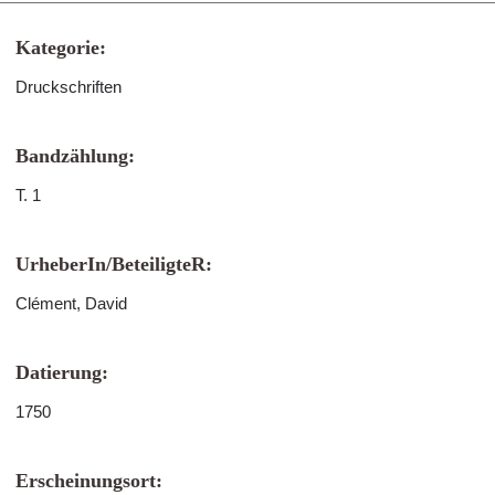
Kategorie:
Druckschriften
Bandzählung:
T. 1
UrheberIn/BeteiligteR:
Clément, David
Datierung:
1750
Erscheinungsort: