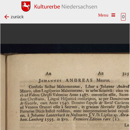
Toggle na
zurück
0