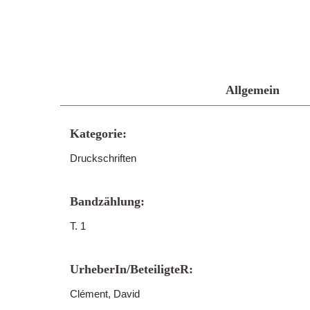
Allgemein
Kategorie:
Druckschriften
Bandzählung:
T. 1
UrheberIn/BeteiligteR:
Clément, David