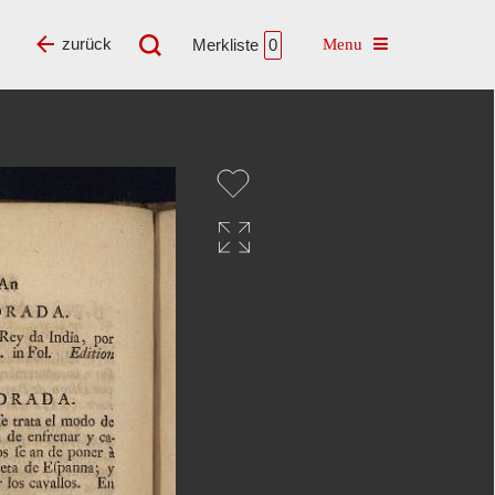
Toggle navigatio
zurück
Merkliste
0