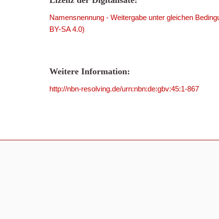
Lizenz der Digitalisate:
Namensnennung - Weitergabe unter gleichen Bedingu
BY-SA 4.0)
Weitere Information:
http://nbn-resolving.de/urn:nbn:de:gbv:45:1-867