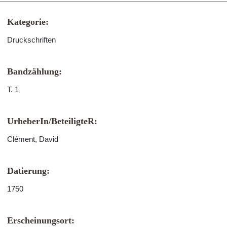
Kategorie:
Druckschriften
Bandzählung:
T. 1
UrheberIn/BeteiligteR:
Clément, David
Datierung:
1750
Erscheinungsort: