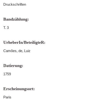
Druckschriften
Bandzählung:
T. 3
UrheberIn/BeteiligteR:
Camões, de, Luiz
Datierung:
1759
Erscheinungsort:
Paris