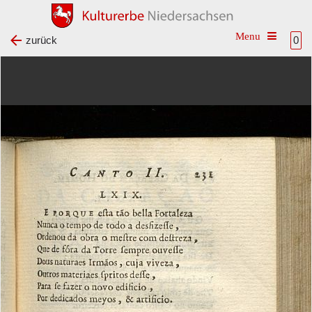
Toggle na
zurück
0