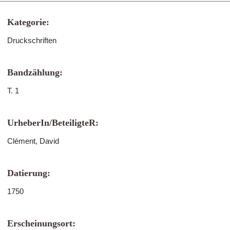
Kategorie:
Druckschriften
Bandzählung:
T. 1
UrheberIn/BeteiligteR:
Clément, David
Datierung:
1750
Erscheinungsort: