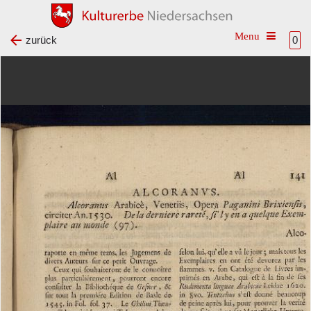
Toggle na
zurück
0