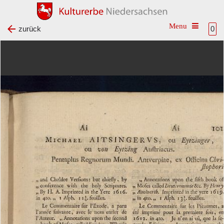
Toggle na
zurück
0