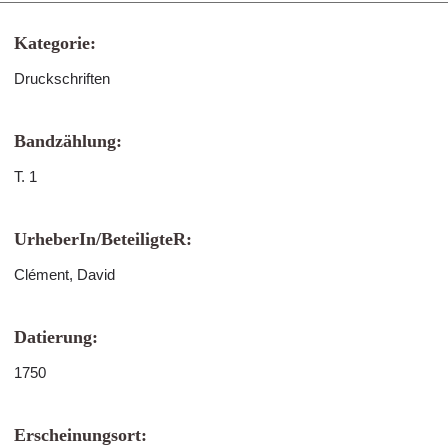
Kategorie:
Druckschriften
Bandzählung:
T. 1
UrheberIn/BeteiligteR:
Clément, David
Datierung:
1750
Erscheinungsort: