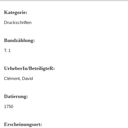
Kategorie:
Druckschriften
Bandzählung:
T. 1
UrheberIn/BeteiligteR:
Clément, David
Datierung:
1750
Erscheinungsort: